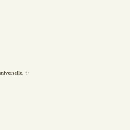
niverselle
. ✨