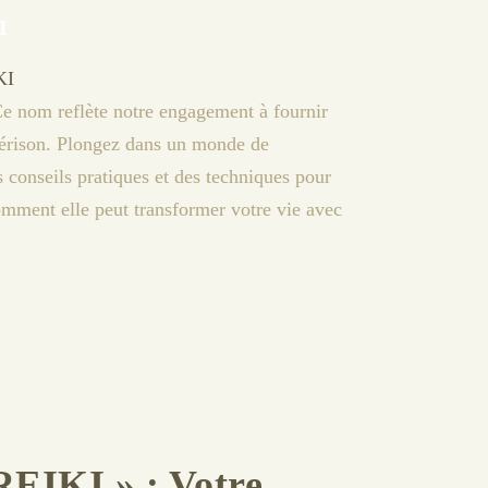
I
KI
IKI » : Votre