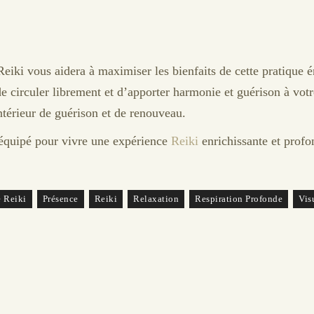
eiki vous aidera à maximiser les bienfaits de cette pratique én
de circuler librement et d’apporter harmonie et guérison à vot
ntérieur de guérison et de renouveau.
 équipé pour vivre une expérience
Reiki
enrichissante et prof
 Reiki
Présence
Reiki
Relaxation
Respiration Profonde
Vis