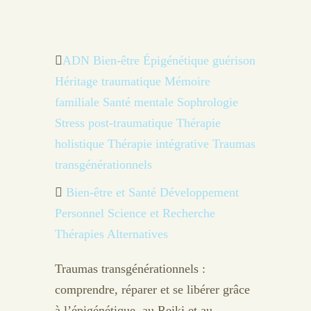
ADN
Bien-être
Épigénétique
guérison
Héritage traumatique
Mémoire
familiale
Santé mentale
Sophrologie
Stress post-traumatique
Thérapie
holistique
Thérapie intégrative
Traumas
transgénérationnels
Bien-être et Santé
Développement
Personnel
Science et Recherche
Thérapies Alternatives
Traumas transgénérationnels :
comprendre, réparer et se libérer grâce
à l’épigénétique, au Reiki et au