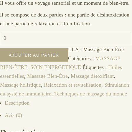
Il vous offre un voyage sensoriel et un moment de bien-être.
Il se compose de deux parties : une partie de désintoxication
et une partie de relaxation et d’unification.
quantité
de
UGS :
Massage Bien-Être
Massage
AJOUTER AU PANIER
Catégories :
MASSAGE
Bien-
BIEN-ÊTRE
,
SOIN ENERGETIQUE
Étiquettes :
Huiles
Être
essentielles
,
Massage Bien-Être
,
Massage détoxifiant
,
Massage holistique
,
Relaxation et revitalisation
,
Stimulation
du système immunitaire
,
Techniques de massage du monde
Description
Avis (0)