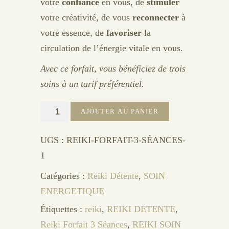
votre
confiance
en vous, de
stimuler
votre créativité, de vous
reconnecter
à
votre essence, de
favoriser
la
circulation de l’énergie vitale en vous.
Avec ce forfait, vous bénéficiez de trois
soins à un tarif préférentiel.
quantité
AJOUTER AU PANIER
de
Reiki
UGS :
REIKI-FORFAIT-3-SÉANCES-
Forfait
1
3
Catégories :
Reiki Détente
,
SOIN
Séances
ENERGETIQUE
Étiquettes :
reiki
,
REIKI DETENTE
,
Reiki Forfait 3 Séances
,
REIKI SOIN