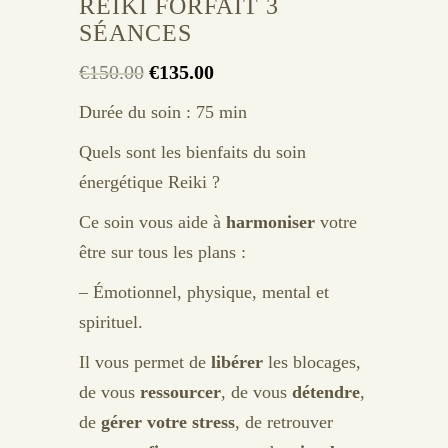
REIKI FORFAIT 3
SÉANCES
Le
Le
€
150.00
€
135.00
prix
prix
Durée du soin : 75 min
initial
actuel
Quels sont les bienfaits du soin
était :
est :
énergétique Reiki ?
€150.00.
€135.00.
Ce soin vous aide à
harmoniser
votre
être sur tous les plans :
– Émotionnel, physique, mental et
spirituel.
Il vous permet de
libérer
les blocages,
de vous
ressourcer
, de vous
détendre
,
de
gérer votre stress
, de retrouver