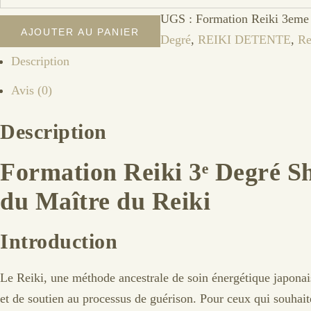
de
UGS :
Formation Reiki 3eme
Formation
AJOUTER AU PANIER
Degré
,
REIKI DETENTE
,
Re
Reiki
Description
3ᵉ
Degré
Avis (0)
Description
Formation Reiki 3ᵉ Degré Sh
du Maître du Reiki
Introduction
Le Reiki, une méthode ancestrale de soin énergétique japonais,
et de soutien au processus de guérison. Pour ceux qui souhait