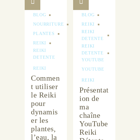
BLOG
BLOG
NOURRITURE
REIKI
REIKI
PLANTES
DETENTE
REIKI
REIKI
REIKI
DETENTE
DETENTE
YOUTUBE
REIKI
YOUTUBE
Commen
REIKI
t utiliser
Présentat
le Reiki
ion de
pour
ma
dynamis
chaîne
er les
YouTube
plantes,
Reiki
l’eau, la